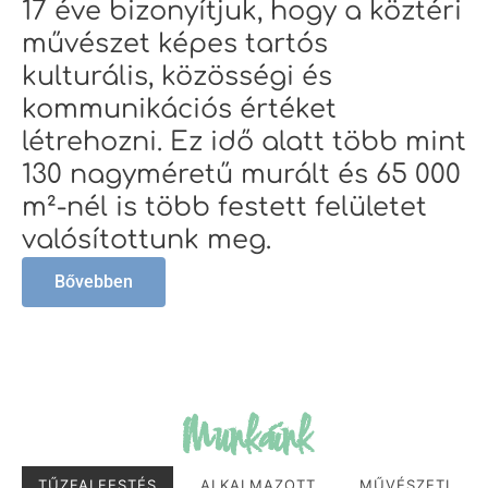
17 éve bizonyítjuk, hogy a köztéri
művészet képes tartós
kulturális, közösségi és
kommunikációs értéket
létrehozni. Ez idő alatt több mint
130 nagyméretű murált és 65 000
m²-nél is több festett felületet
valósítottunk meg.
Bővebben
Munkáink
TŰZFALFESTÉS
ALKALMAZOTT
MŰVÉSZETI