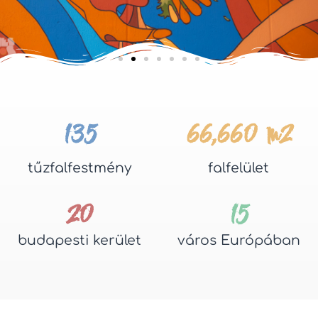
135
66,660
 m2
tűzfalfestmény
falfelület
20
15
budapesti kerület
város Európában