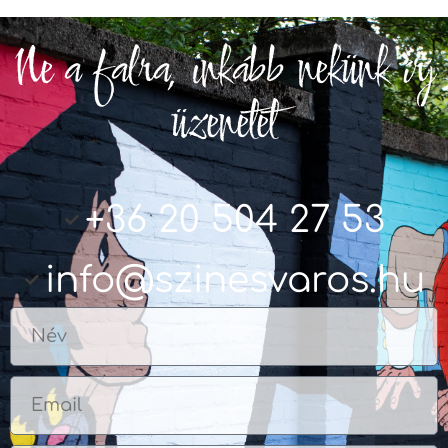
Ne a falra, inkább nekünk írj
üzenetet
+36 20 504 27 53
info@szinesvaros.hu