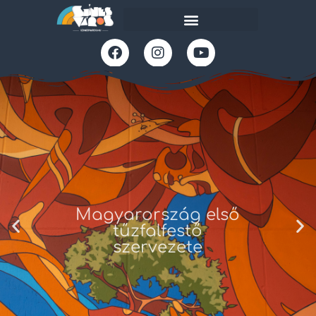
Magyarország első
tűzfalfestő
szervezete