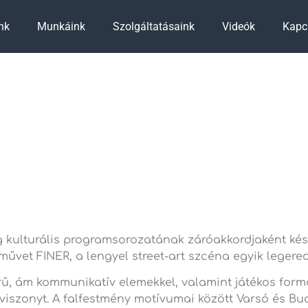
nk
Munkáink
Szolgáltatásaink
Videók
Kapc
 kulturális programsorozatának záróakkordjaként kész
 művet FINER, a lengyel street-art szcéna egyik legere
zerű, ám kommunikatív elemekkel, valamint játékos fo
 viszonyt. A falfestmény motívumai között Varsó és Bu