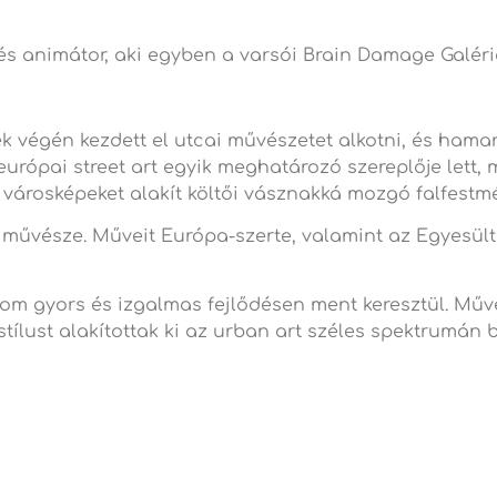
s animátor, aki egyben a varsói Brain Damage Galéria
ek végén kezdett el utcai művészetet alkotni, és hamar
európai street art egyik meghatározó szereplője lett, 
árosképeket alakít költői vásznakká mozgó falfestménye
ia művésze. Műveit Európa-szerte, valamint az Egyesül
om gyors és izgalmas fejlődésen ment keresztül. Műv
tílust alakítottak ki az urban art széles spektrumán b