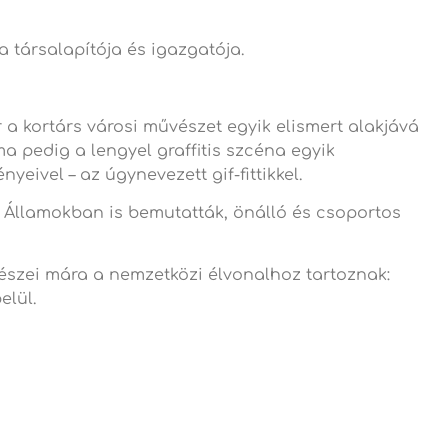
 társalapítója és igazgatója.
 a kortárs városi művészet egyik elismert alakjává
ma pedig a lengyel graffitis szcéna egyik
ivel – az úgynevezett gif-fittikkel.
t Államokban is bemutatták, önálló és csoportos
észei mára a nemzetközi élvonalhoz tartoznak:
elül.