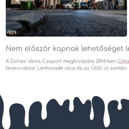
Nem először kapnak lehetőséget 
A Színes Város Csoport meghívására 2014-ben
Cek
ferencvárosi Lenhossék utca és az Üllői út sarkán.