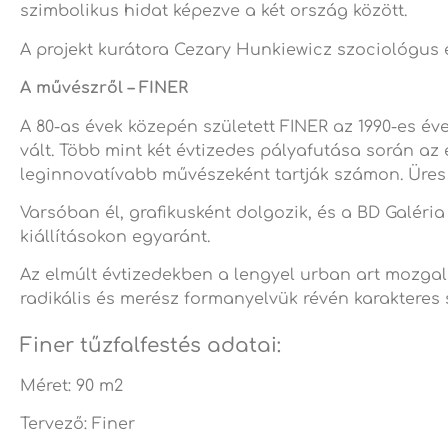
szimbolikus hidat képezve a két ország között.
A projekt kurátora Cezary Hunkiewicz szociológus é
A művészről – FINER
A 80-as évek közepén született FINER az 1990-es év
vált. Több mint két évtizedes pályafutása során az 
leginnovatívabb művészeként tartják számon. Üres v
Varsóban él, grafikusként dolgozik, és a BD Galér
kiállításokon egyaránt.
Az elmúlt évtizedekben a lengyel urban art mozgal
radikális és merész formanyelvük révén karakteres s
Finer tűzfalfestés adatai:
Méret: 90 m2
Tervező: Finer