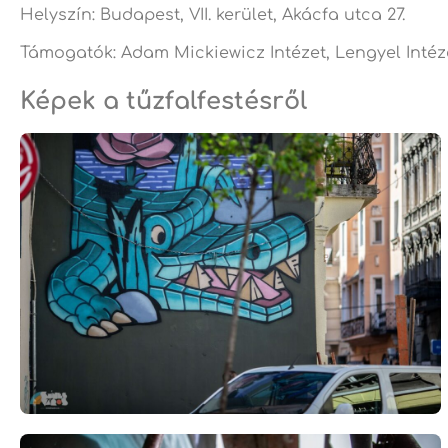
Helyszín: Budapest, VII. kerület, Akácfa utca 27.
Támogatók: Adam Mickiewicz Intézet, Lengyel Intéz
Képek a tűzfalfestésről