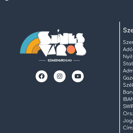
Sze
Sze
Adó
Nyi
Stat
Admi
Gaz
Szék
Ban
IBAN
SWI
Ors
Joge
Cím: