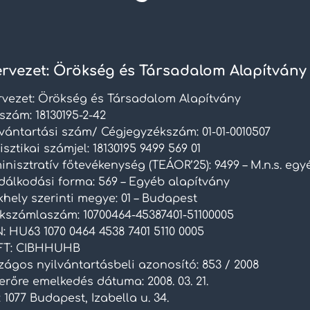
rvezet: Örökség és Társadalom Alapítvány
rvezet: Örökség és Társadalom Alapítvány
szám: 18130195-2-42
lvántartási szám/ Cégjegyzékszám: 01-01-0010507
isztikai számjel: 18130195 9499 569 01
nisztratív főtevékenység (TEÁOR’25): 9499 – M.n.s. eg
dálkodási forma: 569 – Egyéb alapítvány
hely szerinti megye: 01 – Budapest
kszámlaszám: 10700464-45387401-51100005
: HU63 1070 0464 4538 7401 5110 0005
FT: CIBHHUHB
zágos nyilvántartásbeli azonosító: 853 / 2008
rőre emelkedés dátuma: 2008. 03. 21.
 1077 Budapest, Izabella u. 34.