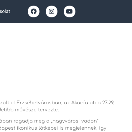
solat
ült el Erzsébetvárosban, az Akácfa utca 27–29.
detibb művésze tervezte.
rmában ragadja meg a „nagyvárosi vadon”
dapest ikonikus látképei is megjelennek, így