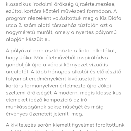
klasszikus irodalmi örökség újraértelmezése,
ezúttal kortárs köztéri művészeti formában. A
program részeként valósítottuk meg a Kis Diófa
utca 2. szám alatti társasház tűzfalán azt a
nagyméretű murált, amely a nyertes pályamű
alapján készült el.
A pályázat arra ösztönözte a fiatal alkotókat,
hogy Jókai Mór életművéből inspirálódva
gondolják újra a városi környezet vizuális
arculatát. A több hónapos alkotói és előkészítő
folyamat eredményeként kiválasztott terv
kortárs formanyelven értelmezte újra Jókai
szellemi örökségét. A modern, mégis klasszikus
elemeket idéző kompozíció az író
munkásságának sokszínűségét és máig
érvényes üzeneteit jeleníti meg.
A kivitelezés során kiemelt figyelmet fordítottunk