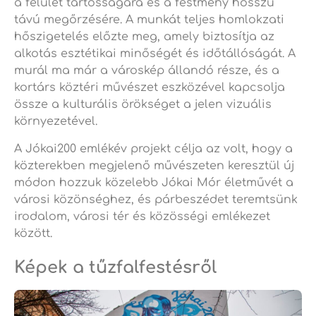
a felület tartósságára és a festmény hosszú
távú megőrzésére. A munkát teljes homlokzati
hőszigetelés előzte meg, amely biztosítja az
alkotás esztétikai minőségét és időtállóságát. A
murál ma már a városkép állandó része, és a
kortárs köztéri művészet eszközével kapcsolja
össze a kulturális örökséget a jelen vizuális
környezetével.
A Jókai200 emlékév projekt célja az volt, hogy a
közterekben megjelenő művészeten keresztül új
módon hozzuk közelebb Jókai Mór életművét a
városi közönséghez, és párbeszédet teremtsünk
irodalom, városi tér és közösségi emlékezet
között.
Képek a tűzfalfestésről