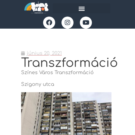
június 20, 2021
Transzformáció
Színes Város Transzformáció
Szigony utca