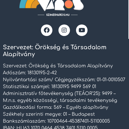
Szervezet: Örökség és Társadalom
Alapítvány
Szervezet: Örökség és Társadalom Alapítvány
Adószám: 18130195-2-42
Nyilvántartási szám/ Cégjegyzékszám: 01-01-0010507
Statisztikai számjel: 18130195 9499 569 01
Adminisztratív főtevékenység (TEÁOR’25): 9499 –
M.n.s. egyéb közösségi, társadalmi tevékenység
Gazdálkodási forma: 569 – Egyéb alapítvány
Székhely szerinti megye: 01 – Budapest
Bankszámlaszám: 10700464-45387401-51100005
IBAN: HU63 1070 0464 4538 7401 5110 0005