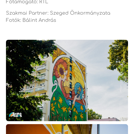
Főtámogató: RTL
Szakmai Partner: Szeged Önkormányzata
Fotók: Bálint András