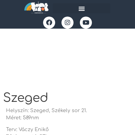
Szeged
Helyszín: Szeged, Székely sor 21.
Méret: 589nm
Terv: Váczy Enikő