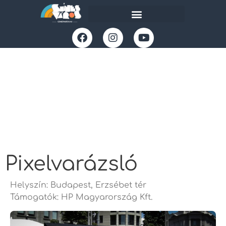
Pixelvarázsló
Helyszín: Budapest, Erzsébet tér
Támogatók: HP Magyarország Kft.