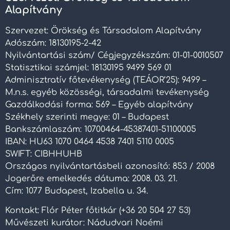
Alapítvány
Szervezet: Örökség és Társadalom Alapítvány
Adószám: 18130195-2-42
Nyilvántartási szám/ Cégjegyzékszám: 01-01-0010507
Statisztikai számjel: 18130195 9499 569 01
Adminisztratív főtevékenység (TEÁOR’25): 9499 –
M.n.s. egyéb közösségi, társadalmi tevékenység
Gazdálkodási forma: 569 – Egyéb alapítvány
Székhely szerinti megye: 01 – Budapest
Bankszámlaszám: 10700464-45387401-51100005
IBAN: HU63 1070 0464 4538 7401 5110 0005
SWIFT: CIBHHUHB
Országos nyilvántartásbeli azonosító: 853 / 2008
Jogerőre emelkedés dátuma: 2008. 03. 21.
Cím: 1077 Budapest, Izabella u. 34.
Kontakt: Flór Péter főtitkár (+36 20 504 27 53)
Művészeti kurátor: Nádudvari Noémi