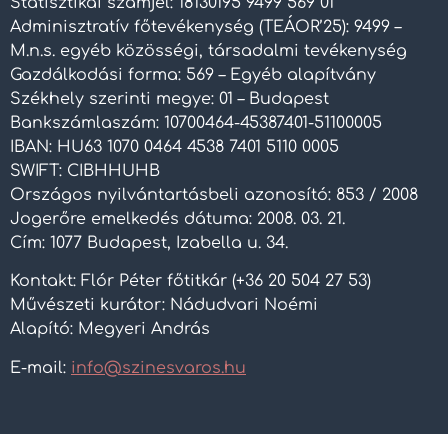
Statisztikai számjel: 18130195 9499 569 01
Adminisztratív főtevékenység (TEÁOR’25): 9499 –
M.n.s. egyéb közösségi, társadalmi tevékenység
Gazdálkodási forma: 569 – Egyéb alapítvány
Székhely szerinti megye: 01 – Budapest
Bankszámlaszám: 10700464-45387401-51100005
IBAN: HU63 1070 0464 4538 7401 5110 0005
SWIFT: CIBHHUHB
Országos nyilvántartásbeli azonosító: 853 / 2008
Jogerőre emelkedés dátuma: 2008. 03. 21.
Cím: 1077 Budapest, Izabella u. 34.
Kontakt: Flór Péter főtitkár (+36 20 504 27 53)
Művészeti kurátor: Nádudvari Noémi
Alapító: Megyeri András
E-mail:
info@szinesvaros.hu