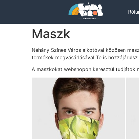
Rólu
Maszk
Néhány Színes Város alkotóval közösen maszk
termékek megvásárlásával Te is hozzájárulsz
A maszkokat webshopon keresztül tudjátok m