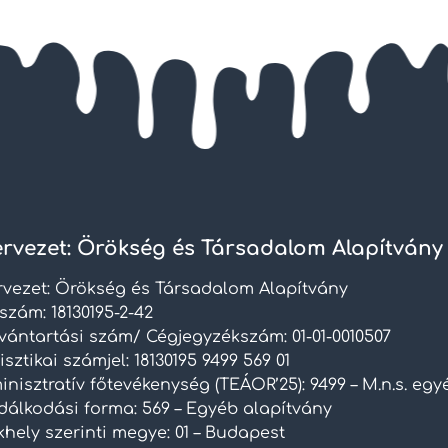
rvezet: Örökség és Társadalom Alapítvány
rvezet: Örökség és Társadalom Alapítvány
szám: 18130195-2-42
lvántartási szám/ Cégjegyzékszám: 01-01-0010507
isztikai számjel: 18130195 9499 569 01
nisztratív főtevékenység (TEÁOR’25): 9499 – M.n.s. eg
dálkodási forma: 569 – Egyéb alapítvány
hely szerinti megye: 01 – Budapest