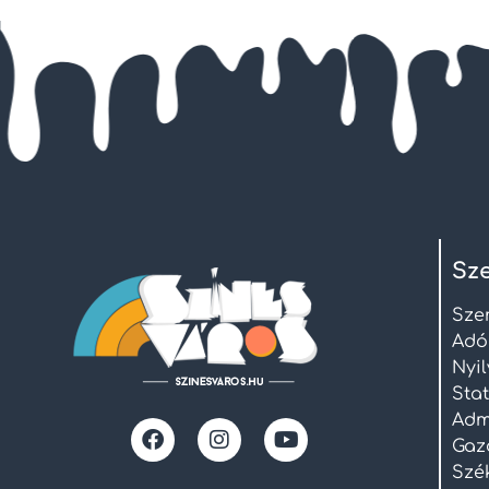
Sze
Sze
Adó
Nyi
Stat
Admi
Gaz
Szék