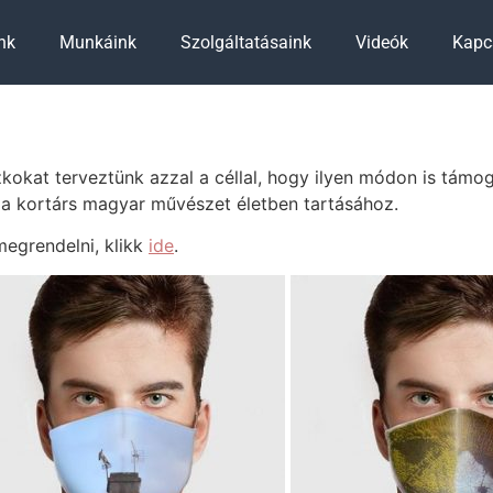
nk
Munkáink
Szolgáltatásaink
Videók
Kapc
okat terveztünk azzal a céllal, hogy ilyen módon is támo
 a kortárs magyar művészet életben tartásához.
egrendelni, klikk
ide
.