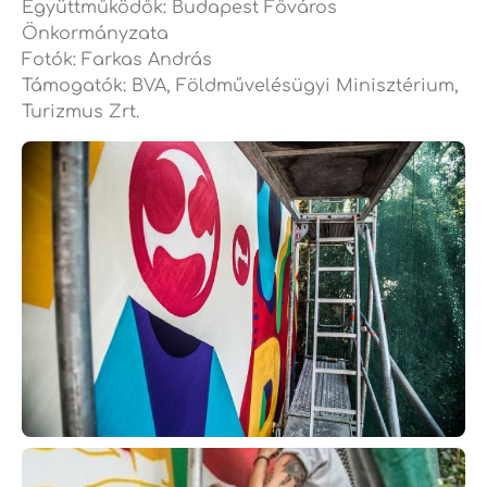
Együttműködők: Budapest Főváros
Önkormányzata
Fotók: Farkas András
Támogatók: BVA, Földművelésügyi Minisztérium,
Turizmus Zrt.