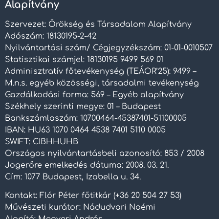
Alapítvány
Szervezet: Örökség és Társadalom Alapítvány
Adószám: 18130195-2-42
Nyilvántartási szám/ Cégjegyzékszám: 01-01-0010507
Statisztikai számjel: 18130195 9499 569 01
Adminisztratív főtevékenység (TEÁOR’25): 9499 –
M.n.s. egyéb közösségi, társadalmi tevékenység
Gazdálkodási forma: 569 – Egyéb alapítvány
Székhely szerinti megye: 01 – Budapest
Bankszámlaszám: 10700464-45387401-51100005
IBAN: HU63 1070 0464 4538 7401 5110 0005
SWIFT: CIBHHUHB
Országos nyilvántartásbeli azonosító: 853 / 2008
Jogerőre emelkedés dátuma: 2008. 03. 21.
Cím: 1077 Budapest, Izabella u. 34.
Kontakt: Flór Péter főtitkár (+36 20 504 27 53)
Művészeti kurátor: Nádudvari Noémi
Alapító: Megyeri András