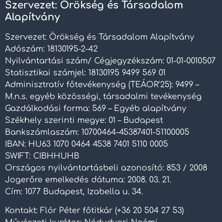
Szervezet: Örökség és Társadalom
Alapítvány
Szervezet: Örökség és Társadalom Alapítvány
Adószám: 18130195-2-42
Nyilvántartási szám/ Cégjegyzékszám: 01-01-0010507
Statisztikai számjel: 18130195 9499 569 01
Adminisztratív főtevékenység (TEÁOR’25): 9499 –
M.n.s. egyéb közösségi, társadalmi tevékenység
Gazdálkodási forma: 569 – Egyéb alapítvány
Székhely szerinti megye: 01 – Budapest
Bankszámlaszám: 10700464-45387401-51100005
IBAN: HU63 1070 0464 4538 7401 5110 0005
SWIFT: CIBHHUHB
Országos nyilvántartásbeli azonosító: 853 / 2008
Jogerőre emelkedés dátuma: 2008. 03. 21.
Cím: 1077 Budapest, Izabella u. 34.
Kontakt: Flór Péter főtitkár (+36 20 504 27 53)