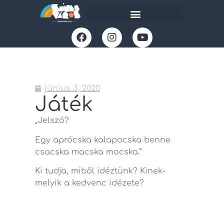
június 3, 2020
Játék
„Jelszó?
Egy aprócska kalapocska benne
csacska macska mocska.”
Ki tudja, miből idéztünk? Kinek-
melyik a kedvenc idézete?