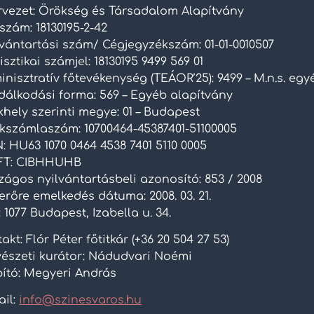
rvezet: Örökség és Társadalom Alapítvány
szám: 18130195-2-42
lvántartási szám/ Cégjegyzékszám: 01-01-0010507
isztikai számjel: 18130195 9499 569 01
nisztratív főtevékenység (TEÁOR’25): 9499 – M.n.s. eg
dálkodási forma: 569 – Egyéb alapítvány
hely szerinti megye: 01 – Budapest
kszámlaszám: 10700464-45387401-51100005
: HU63 1070 0464 4538 7401 5110 0005
FT: CIBHHUHB
zágos nyilvántartásbeli azonosító: 853 / 2008
rőre emelkedés dátuma: 2008. 03. 21.
 1077 Budapest, Izabella u. 34.
akt: Flór Péter főtitkár (+36 20 504 27 53)
észeti kurátor: Nádudvari Noémi
pító: Megyeri András
ail:
info@szinesvaros.hu