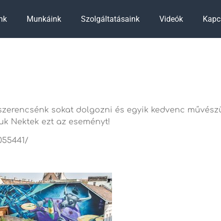
nk
Munkáink
Szolgáltatásaink
Videók
Kapc
szerencsénk sokat dolgozni és egyik kedvenc művészün
juk Nektek ezt az eseményt!
055441/