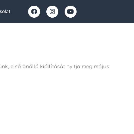
solat
k, első önálló kiállítását nyitja meg május