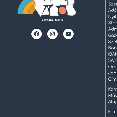
Sze
Adó
Nyi
Stat
Admi
Gaz
Szék
Ban
IBAN
SWI
Ors
Joge
Cím:
Kont
Műv
Ala
E-m