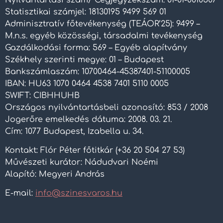
Statisztikai számjel: 18130195 9499 569 01
Adminisztratív főtevékenység (TEÁOR’25): 9499 –
M.n.s. egyéb közösségi, társadalmi tevékenység
Gazdálkodási forma: 569 – Egyéb alapítvány
Székhely szerinti megye: 01 – Budapest
Bankszámlaszám: 10700464-45387401-51100005
IBAN: HU63 1070 0464 4538 7401 5110 0005
SWIFT: CIBHHUHB
Országos nyilvántartásbeli azonosító: 853 / 2008
Jogerőre emelkedés dátuma: 2008. 03. 21.
Cím: 1077 Budapest, Izabella u. 34.
Kontakt: Flór Péter főtitkár (+36 20 504 27 53)
Művészeti kurátor: Nádudvari Noémi
Alapító: Megyeri András
E-mail:
info@szinesvaros.hu