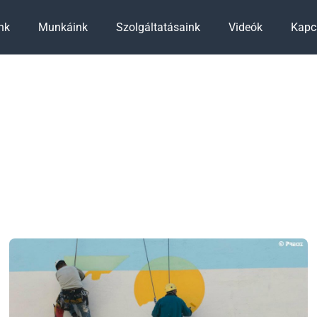
nk
Munkáink
Szolgáltatásaink
Videók
Kapc