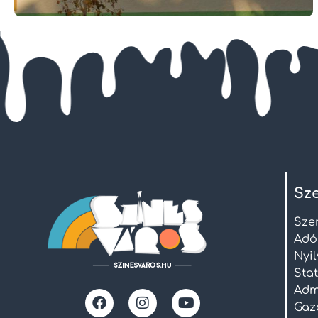
Sze
Sze
Adó
Nyi
Stat
Admi
Gaz