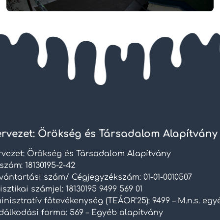
rvezet: Örökség és Társadalom Alapítvány
rvezet: Örökség és Társadalom Alapítvány
szám: 18130195-2-42
lvántartási szám/ Cégjegyzékszám: 01-01-0010507
isztikai számjel: 18130195 9499 569 01
nisztratív főtevékenység (TEÁOR’25): 9499 – M.n.s. eg
dálkodási forma: 569 – Egyéb alapítvány