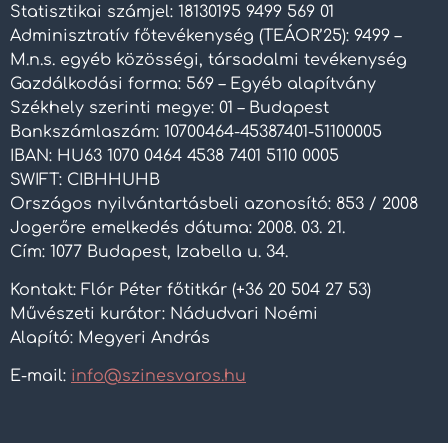
Statisztikai számjel: 18130195 9499 569 01
Adminisztratív főtevékenység (TEÁOR’25): 9499 –
M.n.s. egyéb közösségi, társadalmi tevékenység
Gazdálkodási forma: 569 – Egyéb alapítvány
Székhely szerinti megye: 01 – Budapest
Bankszámlaszám: 10700464-45387401-51100005
IBAN: HU63 1070 0464 4538 7401 5110 0005
SWIFT: CIBHHUHB
Országos nyilvántartásbeli azonosító: 853 / 2008
Jogerőre emelkedés dátuma: 2008. 03. 21.
Cím: 1077 Budapest, Izabella u. 34.
Kontakt: Flór Péter főtitkár (+36 20 504 27 53)
Művészeti kurátor: Nádudvari Noémi
Alapító: Megyeri András
E-mail:
info@szinesvaros.hu