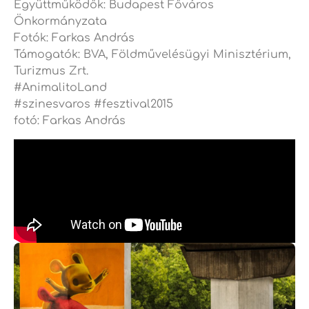
Együttműködők: Budapest Főváros
Önkormányzata
Fotók: Farkas András
Támogatók: BVA, Földművelésügyi Minisztérium,
Turizmus Zrt.
#AnimalitoLand
#szinesvaros #fesztival2015
fotó: Farkas András