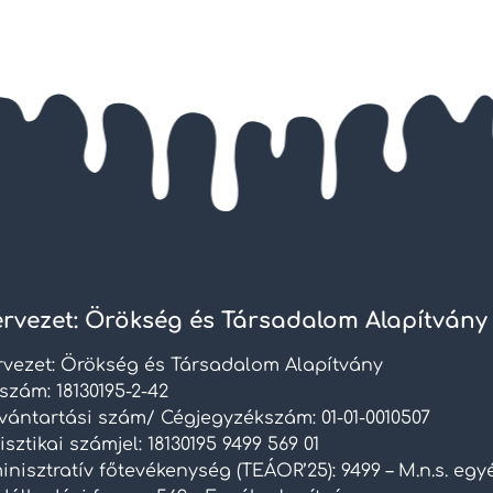
rvezet: Örökség és Társadalom Alapítvány
rvezet: Örökség és Társadalom Alapítvány
szám: 18130195-2-42
lvántartási szám/ Cégjegyzékszám: 01-01-0010507
isztikai számjel: 18130195 9499 569 01
nisztratív főtevékenység (TEÁOR’25): 9499 – M.n.s. eg