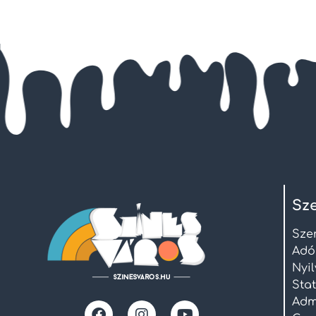
Sze
Sze
Adó
Nyi
Stat
Admi