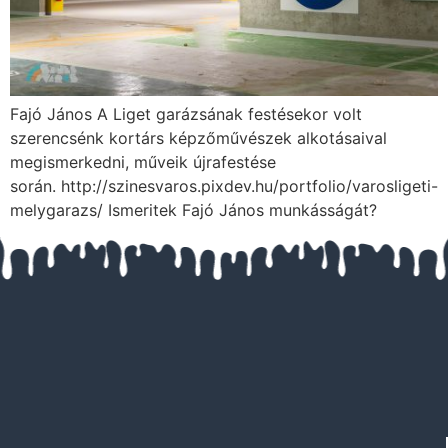
Fajó János A Liget garázsának festésekor volt
szerencsénk kortárs képzőművészek alkotásaival
megismerkedni, műveik újrafestése
során. http://szinesvaros.pixdev.hu/portfolio/varosligeti-
melygarazs/ Ismeritek Fajó János munkásságát?