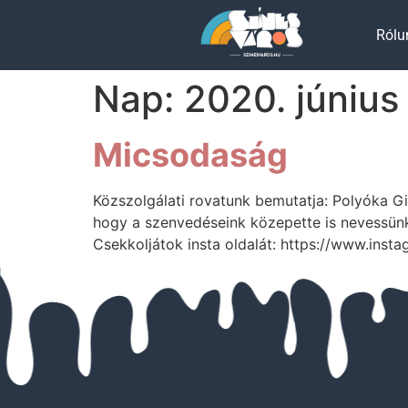
Rólu
Nap:
2020. június 
Micsodaság
Közszolgálati rovatunk bemutatja: Polyóka Gi
hogy a szenvedéseink közepette is nevessünk k
Csekkoljátok insta oldalát: https://www.ins