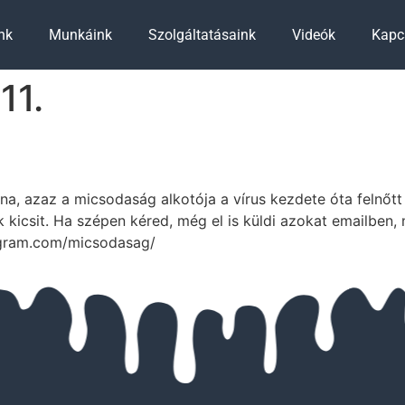
nk
Munkáink
Szolgáltatásaink
Videók
Kapc
11.
na, azaz a micsodaság alkotója a vírus kezdete óta felnőtt 
icsit. Ha szépen kéred, még el is küldi azokat emailben, ni
tagram.com/micsodasag/