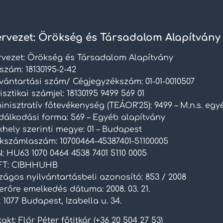
rvezet: Örökség és Társadalom Alapítvány
rvezet: Örökség és Társadalom Alapítvány
szám: 18130195-2-42
lvántartási szám/ Cégjegyzékszám: 01-01-0010507
isztikai számjel: 18130195 9499 569 01
nisztratív főtevékenység (TEÁOR’25): 9499 – M.n.s. eg
dálkodási forma: 569 – Egyéb alapítvány
hely szerinti megye: 01 – Budapest
kszámlaszám: 10700464-45387401-51100005
: HU63 1070 0464 4538 7401 5110 0005
FT: CIBHHUHB
zágos nyilvántartásbeli azonosító: 853 / 2008
rőre emelkedés dátuma: 2008. 03. 21.
 1077 Budapest, Izabella u. 34.
akt: Flór Péter főtitkár (+36 20 504 27 53)