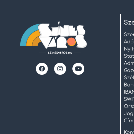
Sze
Sze
Adó
Nyi
Stat
Admi
Gaz
Szék
Ban
IBAN
SWI
Ors
Joge
Cím:
Kont