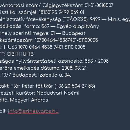
lvántartási szám/ Cégjegyzékszám: 01-01-0010507
isztikai számjel: 18130195 9499 569 01
inisztratív főtevékenység (TEÁOR’25): 9499 — M.n.s. e
dálkodási forma: 569 — Egyéb alapítvány
khely szerinti megye: 01 — Budapest
kszámlaszám: 10700464-45387401-51100005
: HU63 1070 0464 4538 7401 5110 0005
FT: CIBHHUHB
zágos nyilvántartásbeli azonosító: 853 / 2008
rőre emelkedés dátuma: 2008. 03. 21.
 1077 Budapest, Izabella u. 34.
akt: Flór Péter főtitkár (+36 20 504 27 53)
észeti kurátor: Nádudvari Noémi
pító: Megyeri András
ail:
info@szinesvaros.hu