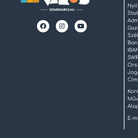
Nyi
Stat
Adm
Gaz
Szé
Ban
IBAN
SWI
Ors
Joge
Cím:
Kont
Műv
Ala
E-m